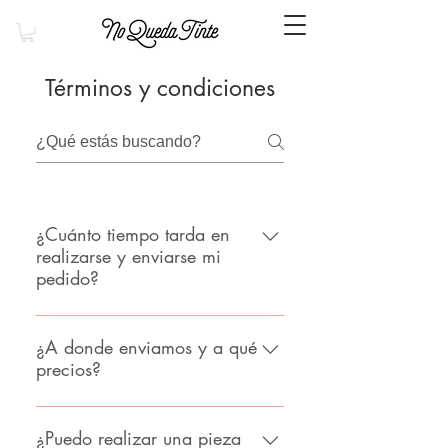
Términos y condiciones
¿Cuánto tiempo tarda en
realizarse y enviarse mi
pedido?
Productos en stock (los que están
hechos): se envían la misma semana
¿A donde enviamos y a qué
precios?
que los compras. Producto realizado
bajo pedido: Tetas mundo y cuadros
Envios a todo el mundo. Los precios
3D: de 1 a 3 días laborables de
de los gastos de envío varían según
¿Puedo realizar una pieza
producción. Pasteles: de 3 a 7 días