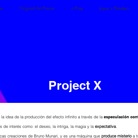
re
Original Art Pieces
x Pray
Joyas x Pandero
Project X
la idea de la producción del efecto infinito a través de la
especulación con
 de interés como: el deseo, la intriga, la magia y la
expectativa
.
icas creaciones de Bruno Munari, y es una máquina que
produce misterio
a t