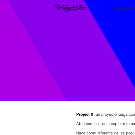
Design Sto
Project X
, un proyecto juega con 
Abre caminos para explorar temas
Nace como referente de las poét