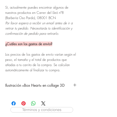
Sí, actualmente puedes encontrar algunos de
nuestros productos en Carrer del Lleó nº8
(Barbería Oso Pardo), 08001 BCN
Por favor espera a recibir un email antes de ir a
retirar tu pedido. Necesitarás tu identificación y
confirmación de pedido para retirarlo.
¿Cuáles son los gastos de envío?
Los precios de los gastos de envío varían según el
peso, el tamaño y el total de productos que
añadas a tu carrito de la compra. Se calculan
automáticamente al finalizar tu compra.
Ilustración «Box Heart» en collage 3D
En base a la página 5 del libro pop up «The
Human Box».
Enmarcadas (30x30cm) en tres planos
tridimensionales.
Términos y condiciones
Las láminas están recortadas y montadas a mano.