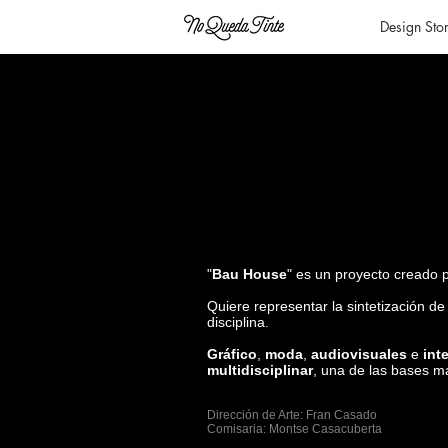
Design Sto
"
Bau House
" es un proyecto creado 
Quiere representar la sintetización d
disciplina.
Gráfico
,
moda
,
audiovisuales
e
int
multidisciplinar
, una de las bases m
Dirección de Arte: Fran Casado
Comisaria: Montse Casacuberta