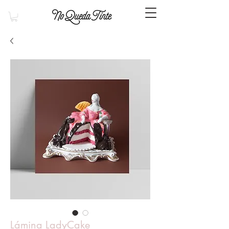
Lámina LadyCake